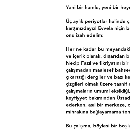
Yeni bir hamle, yeni bir hey
Üç aylık periyotlar hâlinde c
karşınızdayız! Evvela niçin b
onu izah edelim:
Her ne kadar bu meyandaki c
ve içerik olarak, dışarıdan 
Necip Fazıl ve fikriyatını bir
çalışmadan maalesef bahsed
çıkarttığı dergiler ve bazı 
çizgileri olmak üzere tasnif
çalışmaların umumi eksikliğ
keyfiyyet bakımından Üstad N
ederken, asıl bir merkeze, o
mihrakına bağlayamama tena
Bu çalışma, böylesi bir bo