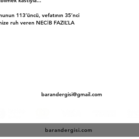
bilmek kastıyla...
munun 113’üncü, vefatının 35’nci
mize ruh veren NECİB FAZIL’LA
İrtibat
0216 553 56 71
0533 166 20 50
barandergisi@gmail.com
barandergisi.com