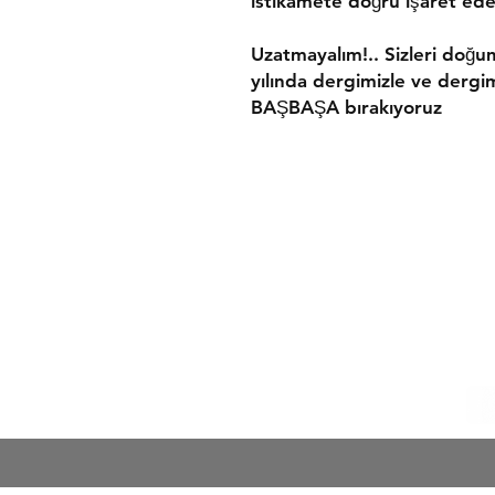
istikamete doğru işaret ede
Uzatmayalım!.. Sizleri doğu
yılında dergimizle ve dergi
BAŞBAŞA bırakıyoruz
K.V.K.K.
Satış Sözleşmesi
Ödeme Yöntemleri