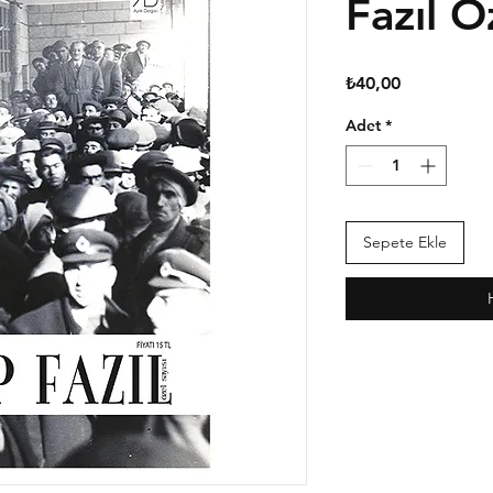
Fazıl Ö
Fiyat
₺40,00
Adet
*
Sepete Ekle