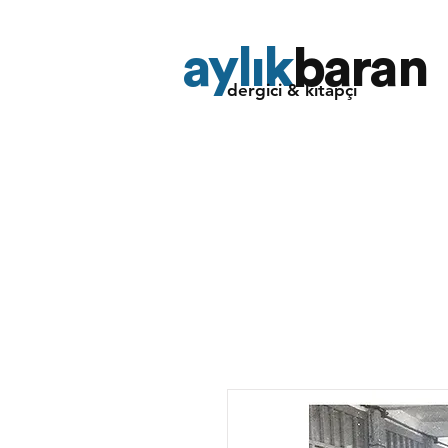
aylık
baran
dergici & kitapçı