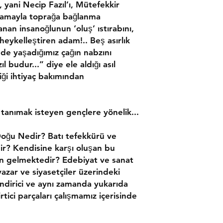
, yani Necip Fazıl’ı, Mütefekkir
ramayla toprağa bağlanma
nan insanoğlunun ‘oluş’ ıstırabını,
 heykelleştiren adam!.. Beş asırlık
nde yaşadığımız çağın nabzını
 budur...” diye ele aldığı asıl
ği ihtiyaç bakımından
 tanımak isteyen gençlere yönelik...
oğu Nedir? Batı tefekkürü ve
edir? Kendisine karşı oluşan bu
 gelmektedir? Edebiyat ve sanat
azar ve siyasetçiler üzerindeki
lendirici ve aynı zamanda yukarıda
tici parçaları çalışmamız içerisinde