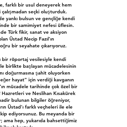
te, farklı bir usul deneyerek hem
 çalışmadan seçki oluşturduk.
zde yankı bulsun ve gençliğe kendi
esinde bir samimiyet nefesi üflesin.
nde Türk fikir, sanat ve aksiyon
lan Üstad Necip Fazıl’ın
ğru bir seyahate çıkarıyoruz.
 bir röportaj vesilesiyle kendi
ile birlikte başlayan mücadelesinin
yanı doğurmasına şahit oluyorken
ğer hayat” için verdiği kavganın
d’ın mücadele tarihinde çok özel bir
î Hazretleri ve Neslihan Kısakürek
dir bulunan bilgiler öğreniyor,
 Üstad’ı farklı veçheleri ile ele
e takip ediyorsunuz. Bu meyanda bir
lar; ama hep, yukarıda bahsettiğimiz