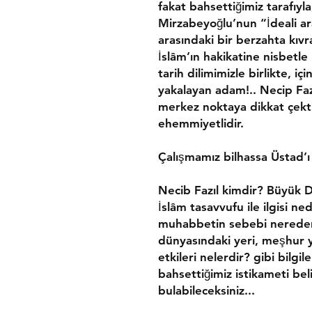
fakat bahsettiğimiz tarafıyla
Mirzabeyoğlu’nun “İdeali a
arasındaki bir berzahta kıvra
İslâm’ın hakikatine nisbetle
tarih dilimimizle birlikte, içi
yakalayan adam!.. Necip Fazıl
merkez noktaya dikkat çekti
ehemmiyetlidir.
Çalışmamız bilhassa Üstad’ı
Necib Fazıl kimdir? Büyük D
İslâm tasavvufu ile ilgisi n
muhabbetin sebebi nereden
dünyasındaki yeri, meşhur y
etkileri nelerdir? gibi bilgi
bahsettiğimiz istikameti belir
bulabileceksiniz...