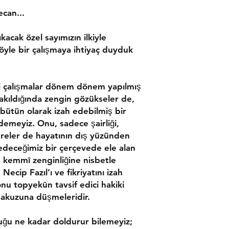
ecan...
̧ıkacak özel sayımızın ilkiyle
öyle bir çalışmaya ihtiyaç duyduk
̧alışmalar dönem dönem yapılmış
bakıldığında zengin gözükseler de,
 bütün olarak izah edebilmiş bir
emeyiz. Onu, sadece şairliği,
kereler de hayatının dış yüzünden
 edeceğimiz bir çerçevede ele alan
i, kemmî zenginliğine nisbetle
ecip Fazıl’ı ve fikriyatını izah
nu topyekûn tavsif edici hakiki
kuzuna düşmeleridir.
şluğu ne kadar doldurur bilemeyiz;