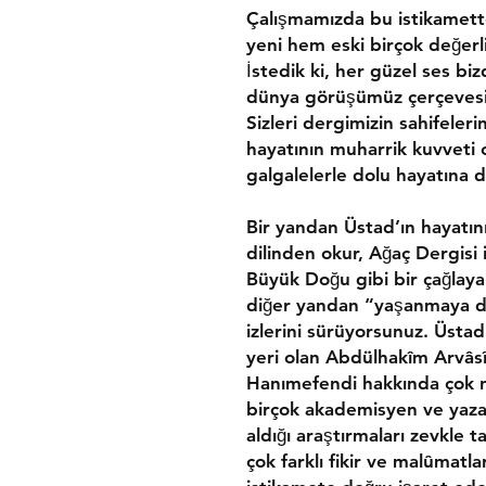
Çalışmamızda bu istikamet
yeni hem eski birçok değerli
İstedik ki, her güzel ses bi
dünya görüşümüz çerçev
Sizleri dergimizin sahifeleri
hayatının muharrik kuvveti o
galgalelerle dolu hayatına do
Bir yandan Üstad’ın hayatını
dilinden okur, Ağaç Dergisi 
Büyük Doğu gibi bir çağla
diğer yandan “yaşanmaya de
izlerini sürüyorsunuz. Üsta
yeri olan Abdülhakîm Arvâs
Hanımefendi hakkında çok na
birçok akademisyen ve yazarın
aldığı araştırmaları zevkl
çok farklı fikir ve malûmat