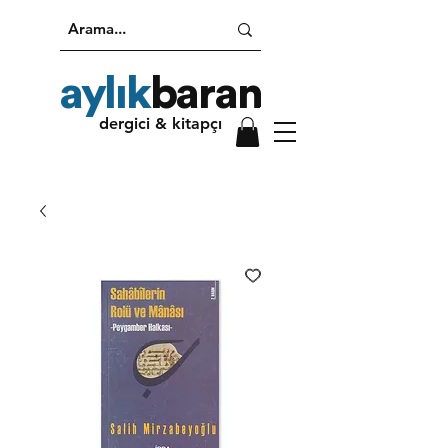
aylık
baran
dergici & kitapçı