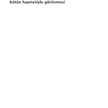
bütün haşmetiyle görünmesi
davası sözkonusudur!..
K.V.K.K.
Satış Sözleşmesi
Ödeme Yöntemleri
İrtibat
0216 553 56 71
0533 166 20 50
barandergisi@gmail.com
Facebook
Instagram
X