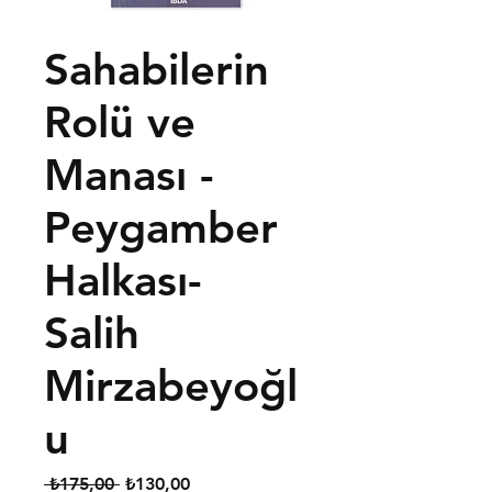
Sahabilerin
Rolü ve
Manası -
Peygamber
Halkası-
Salih
Mirzabeyoğl
u
Normal
İndirimli
 ₺175,00 
₺130,00