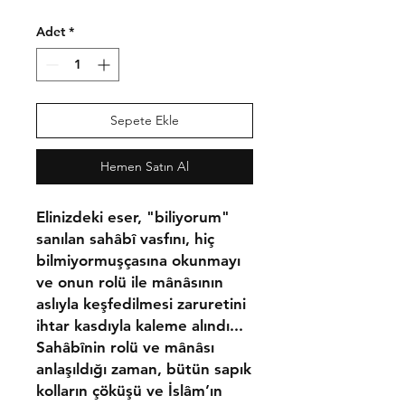
Fiyat
Fiyat
Adet
*
Sepete Ekle
Hemen Satın Al
Elinizdeki eser, "biliyorum"
sanılan sahâbî vasfını, hiç
bilmiyormuşçasına okunmayı
ve onun rolü ile mânâsının
aslıyla keşfedilmesi zaruretini
ihtar kasdıyla kaleme alındı...
Sahâbînin rolü ve mânâsı
anlaşıldığı zaman, bütün sapık
kolların çöküşü ve İslâm’ın