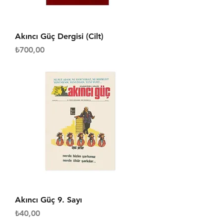
Akıncı Güç Dergisi (Cilt)
Fiyat
₺700,00
Akıncı Güç 9. Sayı
Fiyat
₺40,00