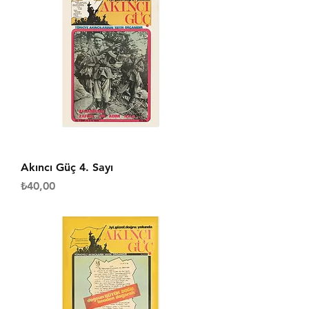
Akıncı Güç 4. Sayı
Fiyat
₺40,00