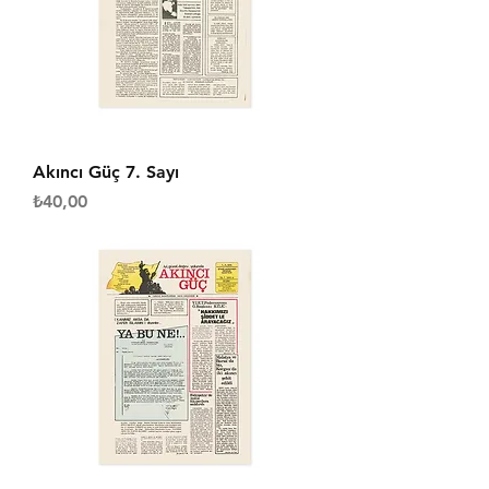
Akıncı Güç 7. Sayı
Fiyat
₺40,00