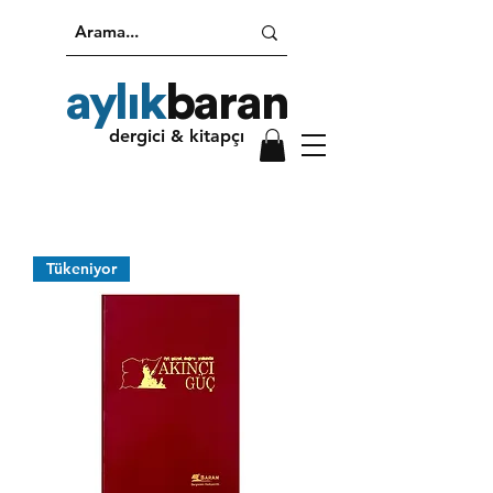
aylık
baran
dergici & kitapçı
Tükeniyor