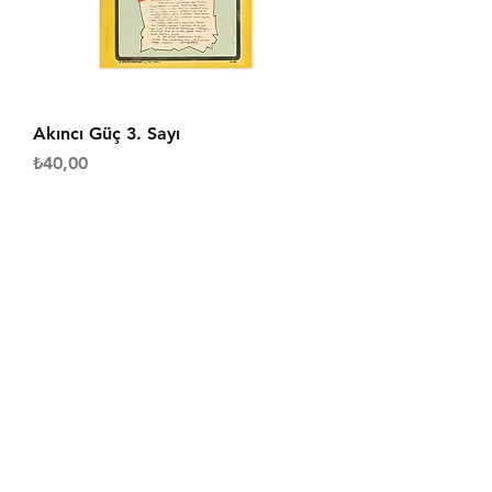
Akıncı Güç 3. Sayı
Fiyat
₺40,00