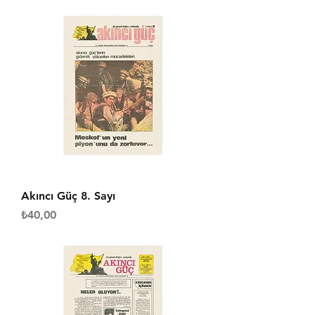
Akıncı Güç 8. Sayı
Fiyat
₺40,00