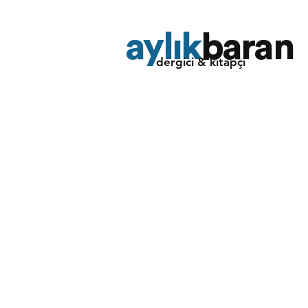
aylık
baran
dergici & kitapçı