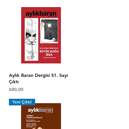
Hızlı Bakış
Aylık Baran Dergisi 51. Sayı
Çıktı
Fiyat
₺80,00
Yeni Çıktı!