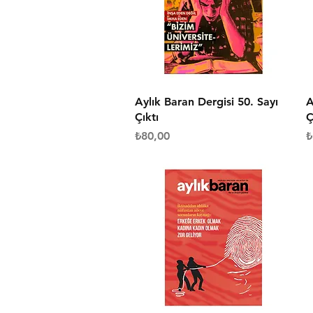
Hızlı Bakış
Aylık Baran Dergisi 50. Sayı
A
Çıktı
Ç
Fiyat
F
₺80,00
₺