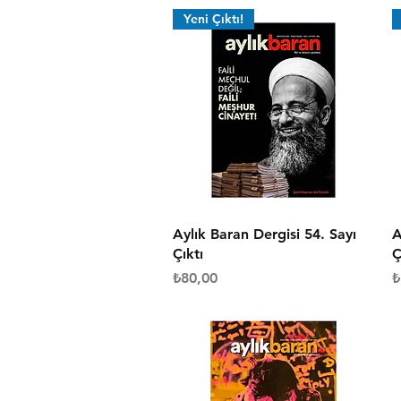
Yeni Çıktı!
Hızlı Bakış
Aylık Baran Dergisi 54. Sayı
A
Çıktı
Ç
Fiyat
F
₺80,00
₺