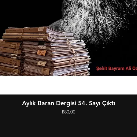
Hızlı Bakış
Aylık Baran Dergisi 54. Sayı Çıktı
Fiyat
₺80,00