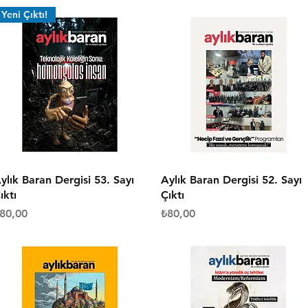
Yeni Çıktı!
Hızlı Bakış
Hızlı Bakış
ylık Baran Dergisi 53. Sayı
Aylık Baran Dergisi 52. Sayı
ıktı
Çıktı
iyat
Fiyat
80,00
₺80,00