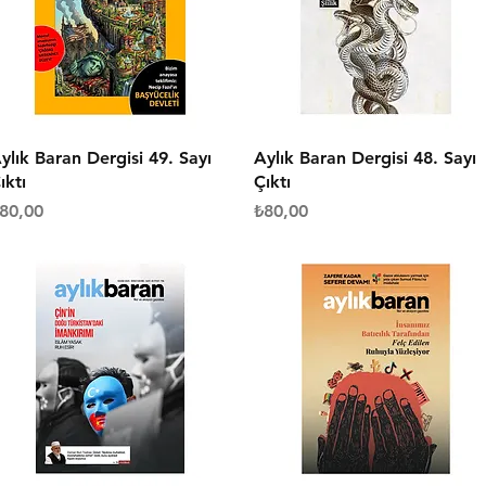
Hızlı Bakış
Hızlı Bakış
ylık Baran Dergisi 49. Sayı
Aylık Baran Dergisi 48. Sayı
ıktı
Çıktı
iyat
Fiyat
80,00
₺80,00