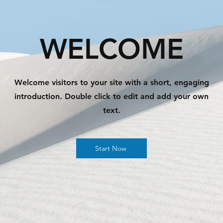
WELCOME
Welcome visitors to your site with a short, engaging
introduction. Double click to edit and add your own
text.
Start Now