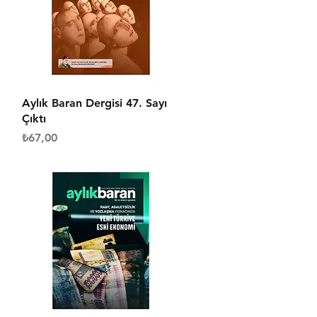
Hızlı Bakış
Aylık Baran Dergisi 47. Sayı
Çıktı
Fiyat
₺67,00