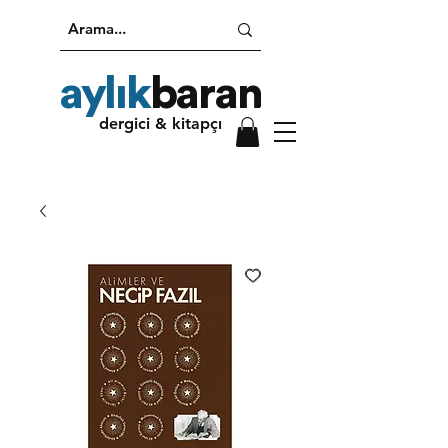
aylık
baran
dergici & kitapçı