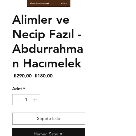
Alimler ve
Necip Fazıl -
Abdurrahma
n Hacımelek
Normal
İndirimli
 ₺290,00 
₺180,00
Fiyat
Fiyat
Adet
*
Sepete Ekle
Hemen Satın Al