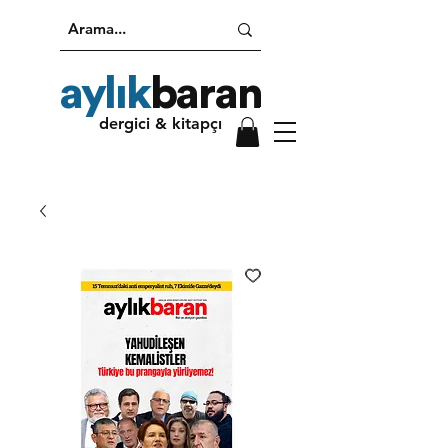
aylık
baran
dergici & kitapçı