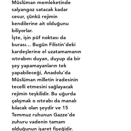
Müslüman memleketinde
salyangoz satacak kadar
cesur, çünkü rejimin
kendilerine ait olduğunu
biliyorlar.
İşte, işin püf noktası da
burası… Bugün Filistin’deki
kardeşlerine el uzatamamanın
ıstırabını duyan, duyup da bir
şey yapamayanların tek
yapabileceği, Anadolu’da
Müslüman milletin iradesinin
tecelli etmesini sağlayacak
rejimin teşkilidir. Bu uğurda
çalışmak o ıstırabı da manalı
kılacak olan şeydir ve 15
Temmuz ruhunun Gazze’de
zuhuru vadenin tamam
olduğunun işaret fişeğidir.