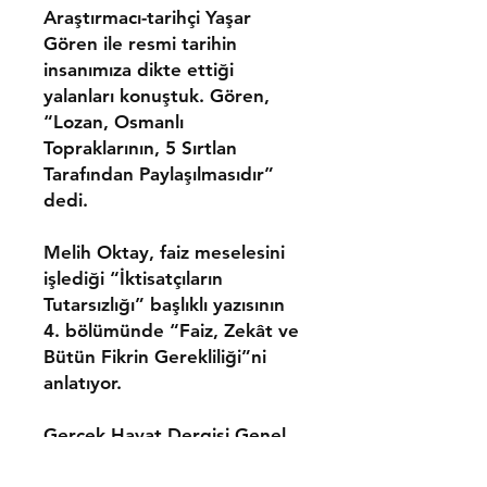
Araştırmacı-tarihçi
Yaşar
Gören
ile resmi tarihin
insanımıza dikte ettiği
yalanları konuştuk. Gören,
“Lozan, Osmanlı
Topraklarının, 5 Sırtlan
Tarafından Paylaşılmasıdır”
dedi.
Melih Oktay,
faiz meselesini
işlediği “İktisatçıların
Tutarsızlığı” başlıklı yazısının
4. bölümünde “Faiz, Zekât ve
Bütün Fikrin Gerekliliği”ni
anlatıyor.
Gerçek Hayat Dergisi Genel
Yayın Yönetmeni
Kemal Özer