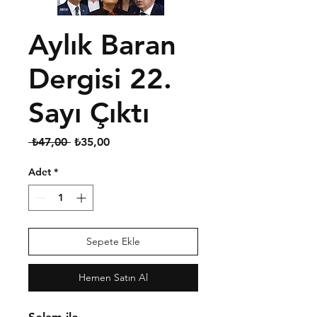
Aylık Baran
Dergisi 22.
Sayı Çıktı
Normal
İndirimli
 ₺47,00 
₺35,00
Fiyat
Fiyat
Adet
*
Sepete Ekle
Hemen Satın Al