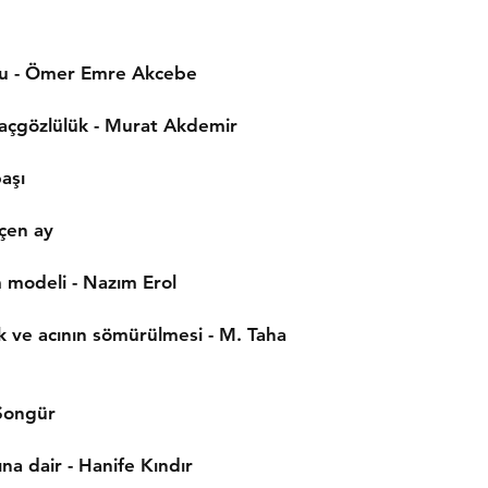
yolu - Ömer Emre Akcebe
e açgözlülük - Murat Akdemir
aşı
çen ay
m modeli - Nazım Erol
k ve acının sömürülmesi - M. Taha
 Songür
na dair - Hanife Kındır