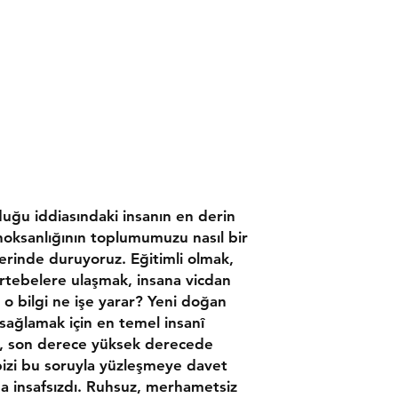
uğu iddiasındaki insanın en derin
 noksanlığının toplumumuzu nasıl bir
erinde duruyoruz. Eğitimli olmak,
rtebelere ulaşmak, insana vicdan
 o bilgi ne işe yarar? Yeni doğan
sağlamak için en temel insanî
an, son derece yüksek derecede
, bizi bu soruyla yüzleşmeye davet
ma insafsızdı. Ruhsuz, merhametsiz