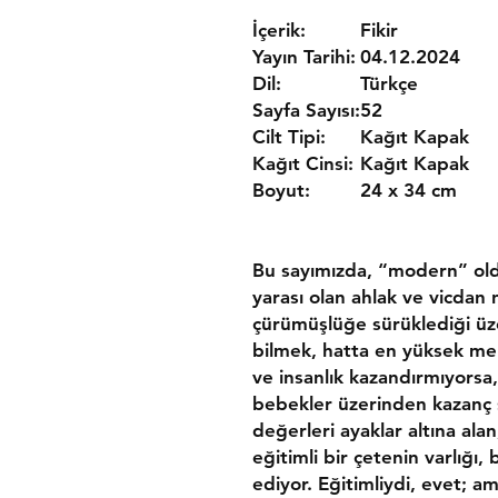
İçerik:
Fikir
Yayın Tarihi:
04.12.2024
Dil:
Türkçe
Sayfa Sayısı:
52
Cilt Tipi:
Kağıt Kapak
Kağıt Cinsi:
Kağıt Kapak
Boyut:
24 x 34 cm
Bu sayımızda, “modern” old
yarası olan ahlak ve vicdan
çürümüşlüğe sürüklediği üz
bilmek, hatta en yüksek me
ve insanlık kazandırmıyorsa,
bebekler üzerinden kazanç 
değerleri ayaklar altına al
eğitimli bir çetenin varlığı
ediyor. Eğitimliydi, evet; a