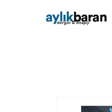
aylık
baran
dergici & kitapçı