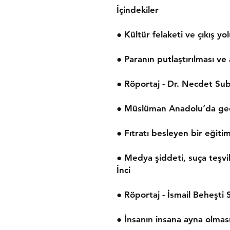
İçindekiler
● Kültür felaketi ve çıkış 
● Paranın putlaştırılması v
● Röportaj - Dr. Necdet Sub
● Müslüman Anadolu’da ge
● Fıtratı besleyen bir eğiti
● Medya şiddeti, suça teşvi
İnci
● Röportaj - İsmail Beheşti
● İnsanın insana ayna olması