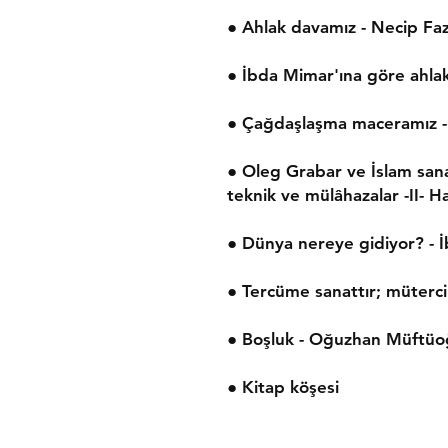
● Ahlak davamız - Necip Faz
● İbda Mimar'ına göre ahla
● Çağdaşlaşma maceramız -
● Oleg Grabar ve İslam sanat
teknik ve mülâhazalar -II-
● Dünya nereye gidiyor? - İ
● Tercüme sanattır; müterci
● Boşluk - Oğuzhan Müftüo
● Kitap köşesi