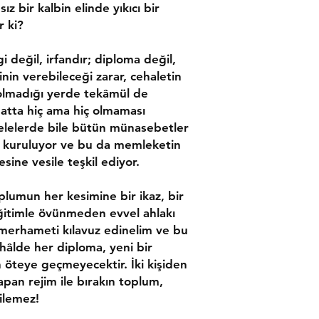
ız bir kalbin elinde yıkıcı bir
r ki?
gi değil, irfandır; diploma değil,
ninin verebileceği zarar, cehaletin
 olmadığı yerde tekâmül de
 hatta hiç ama hiç olmaması
elelerde bile bütün münasebetler
 kuruluyor ve bu da memleketin
sine vesile teşkil ediyor.
lumun her kesimine bir ikaz, bir
Eğitimle övünmeden evvel ahlakı
 merhameti kılavuz edinelim ve bu
 hâlde her diploma, yeni bir
n öteye geçmeyecektir. İki kişiden
yapan rejim ile bırakın toplum,
ilemez!