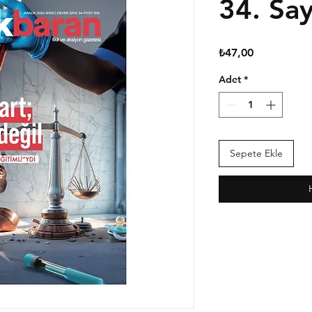
34. Say
Fiyat
₺47,00
Adet
*
Sepete Ekle