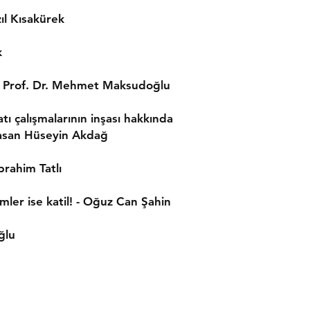
ıl Kısakürek
k
 Prof. Dr. Mehmet Maksudoğlu
ı çalışmalarının inşası hakkında
 Hasan Hüseyin Akdağ
brahim Tatlı
mler ise katil! - Oğuz Can Şahin
ğlu