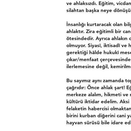
ve ahlaksızdı. Eğitim, vicdans
silahtan başka neye dönüşü
İnsanlığı kurtaracak olan bil
ahlaktır. Zira eğitimli bir ca
ötesindedir. Ayrıca ahlakın
olmuyor. Siyasî, iktisadî ve
gerektiği hâlde hukukî mes
çıkar/menfaat çerçevesinde
ilerlemesine değil, kemirilme
Bu sayımız aynı zamanda top
çağrıdır: Önce ahlak şart! 
merkeze alalım, hikmeti ve
kültürü iktidar edelim. Aksi
felaketin habercisi olmakta
birini kurban diğerini cani 
hayvan sürüsü bile idare ed