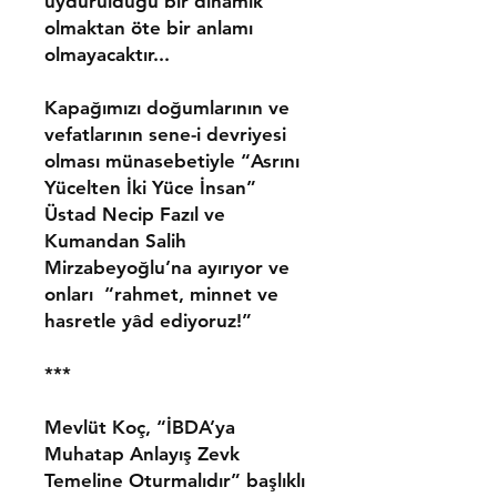
uydurulduğu bir dinamik
olmaktan öte bir anlamı
olmayacaktır...
Kapağımızı doğumlarının ve
vefatlarının sene-i devriyesi
olması münasebetiyle “Asrını
Yücelten İki Yüce İnsan”
Üstad Necip Fazıl ve
Kumandan Salih
Mirzabeyoğlu’na ayırıyor ve
onları “rahmet, minnet ve
hasretle yâd ediyoruz!”
***
Mevlüt Koç, “İBDA’ya
Muhatap Anlayış Zevk
Temeline Oturmalıdır” başlıklı