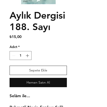
Aylık Dergisi
188. Sayı
Fiyat
₺15,00
Adet
*
Sepete Ekle
Hemen Satın Al
Selâm ile...