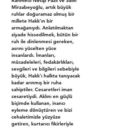
Rahmetli Necip Fazıl ve Salih
Mirzabeyoğlu, artık büyük
ruhlar doğuramaz olmuş bir
millete Hakk’ın bir
armağanıydı. Anlatılmaktan
ziyade hissedilmek, bütün bir
ruh ile dinlenmesi gereken,
asrını yücelten yüce
insanlardı. İmanları,
mücadeleleri, fedakârlıkları,
sevgileri ve bilgileri sebebiyle
büyük, Hakk’ı halkta tanıyacak
kadar arınmış bir ruha
sahiptiler. Cesaretleri iman
cesaretiydi. Aklını en güçlü
biçimde kullanan, inancı
eyleme dönüştüren ve bizi
cehaletimizle yüzyüze
getiren, kurtarıcı fikirleriyle