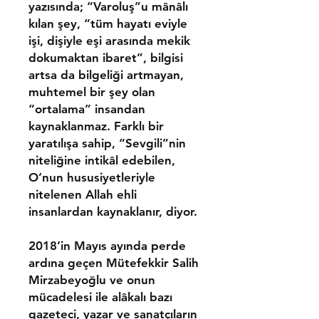
yazısında; “Varoluş”u mânâlı
kılan şey, “tüm hayatı eviyle
işi, dişiyle eşi arasında mekik
dokumaktan ibaret”, bilgisi
artsa da bilgeliği artmayan,
muhtemel bir şey olan
“ortalama” insandan
kaynaklanmaz. Farklı bir
yaratılışa sahip, “Sevgili”nin
niteliğine intikâl edebilen,
O’nun hususiyetleriyle
nitelenen Allah ehli
insanlardan kaynaklanır, diyor.
2018’in Mayıs ayında perde
ardına geçen Mütefekkir Salih
Mirzabeyoğlu ve onun
mücadelesi ile alâkalı bazı
gazeteci, yazar ve sanatçıların