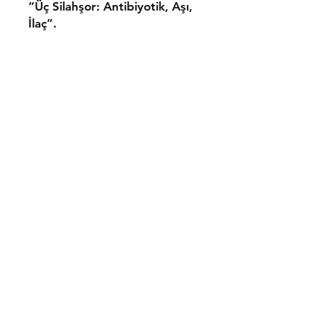
“Üç Silahşor: Antibiyotik, Aşı,
İlaç”.
***
İbrahim Türkan, “Tamaro
Rüzgârı” başlıklı yazısında
İtalyan yazar Susanna
Tamaro’nun eserlerinden ve
bu eserlerin kendisinde
bıraktığı intibalardan
bahsediyor.
Muzaffer Ayvalıoğlu,
“Dogville Filmi Üzerine”
başlıklı yazısında Lars Von
Trier tarafından yazılıp
yönetilen 2003 yapımı dram
türü bir filmi olan Dogville’in,