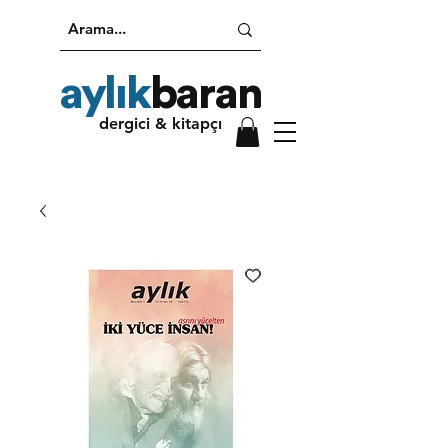
aylık
baran
dergici & kitapçı