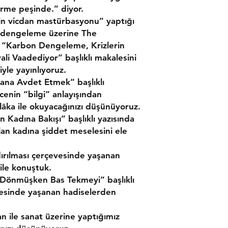
dirme peşinde.
” diyor.
min vicdan mastürbasyonu” yaptığı
n dengeleme üzerine The
 “
Karbon Dengeleme, Krizlerin
li Vaadediyor” başlıklı makalesini
le yayınlıyoruz.
tana Avdet Etmek” başlıklı
cenin “bilgi” anlayışından
âka ile okuyacağınızı düşünüyoruz.
Kadına Bakışı” başlıklı yazısında
 kadına şiddet meselesini ele
dırılması çerçevesinde yaşanan
 ile konuştuk.
ı Dönmüşken Bas Tekmeyi” başlıklı
tesinde yaşanan hadiselerden
an ile sanat üzerine yaptığımız