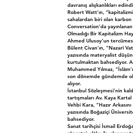
davranış alışkanlıkları edin
Robert Watt’ın, “kapitaliz
sahalardan biri olan karbo
Conversation’da yayınlanan
Olmadığı Bir Kapitalizm Haya
Ahmed Ulusoy’un tercümesiy
Bülent Civan’ın, “Nazarî Va
yazısında materyalist düşün
kurtulmaktan bahsediyor. Al
Muhammed Yılmaz, “İslâm’ın 
son dönemde gündemde olan
alıyor.
İstanbul Sözleşmesi’nin kal
tartışmaları Av. Kaya Kartal
Vehbi Kara, “Hazır Arkasın
yazısında Boğaziçi Üniversi
bahsediyor.
Sanat tarihçisi İsmail Erdoğ