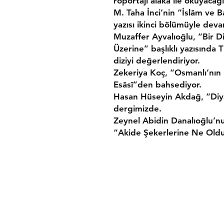
röportajı alâka ile okuyacağ
M. Taha İnci’nin “İslâm ve B
yazısı ikinci bölümüyle deva
Muzaffer Ayvalıoğlu, “Bir Di
Üzerine” başlıklı yazısında
diziyi değerlendiriyor.
Zekeriya Koç, “Osmanlı’nın İ
Esâsî”den bahsediyor.
Hasan Hüseyin Akdağ, “Diyale
dergimizde.
Zeynel Abidin Danalıoğlu’nu
“Akide Şekerlerine Ne Old
K.V.K.K.
Satış Sözleşmesi
Ödeme Yöntemleri