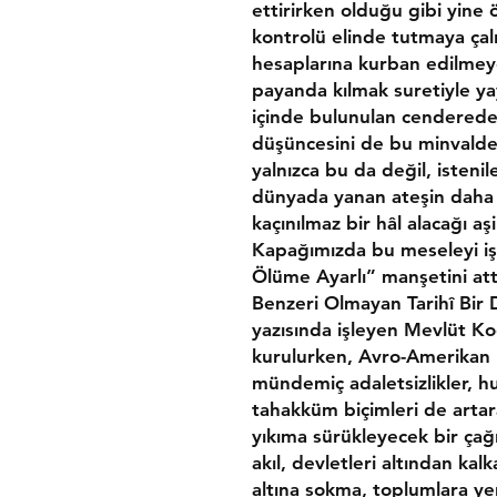
ettirirken olduğu gibi yine
kontrolü elinde tutmaya çal
hesaplarına kurban edilmeye 
payanda kılmak suretiyle yay
içinde bulunulan cenderede
düşüncesini de bu minvalde
yalnızca bu da değil, isten
dünyada yanan ateşin daha 
kaçınılmaz bir hâl alacağı aşi
Kapağımızda bu meseleyi işl
Ölüme Ayarlı” manşetini at
Benzeri Olmayan Tarihî Bir
yazısında işleyen Mevlüt Ko
kurulurken, Avro-Amerikan 
mündemiç adaletsizlikler, h
tahakküm biçimleri de artar
yıkıma sürükleyecek bir çağı
akıl, devletleri altından ka
altına sokma, toplumlara ye