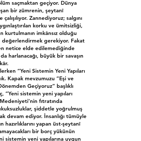
 ölüm saçmaktan geçiyor. Dünya
ışan bir zümrenin, şeytanî
çalışılıyor. Zannediyoruz; salgını
gınlaştırılan korku ve ümitsizliği,
n kurtulmanın imkânsız olduğu
 değerlendirmek gerekiyor. Fakat
ilen netice elde edilemediğinde
da harlanacağı, büyük bir savaşın
kâr.
erken “Yeni Sistemin Yeni Yapıları
tık. Kapak mevzumuzu “Eşi ve
 Dönemden Geçiyoruz” başlıklı
ç, “Y
eni sistemin yeni yapıları
Medeniyeti’nin fıtratında
ukuksuzluklar, şiddetle yoğrulmuş
ak devam ediyor. İnsanlığı tümüyle
n hazırlıklarını yapan üst-şeytanî
lkamayacakları bir borç yükünün
ni sistemin yeni yapılarına uygun