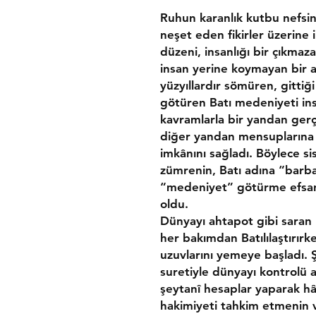
Ruhun karanlık kutbu nefsin
neşet eden fikirler üzerine 
düzeni, insanlığı bir çıkmaz
insan yerine koymayan bir a
yüzyıllardır sömüren, gittiğ
götüren Batı medeniyeti ins
kavramlarla bir yandan ger
diğer yandan mensuplarına
imkânını sağladı. Böylece si
zümrenin, Batı adına “barba
“medeniyet” götürme efsan
oldu.
Dünyayı ahtapot gibi saran 
her bakımdan Batılılaştırırke
uzuvlarını yemeye başladı. 
suretiyle dünyayı kontrolü 
şeytanî hesaplar yaparak hâ
hakimiyeti tahkim etmenin v