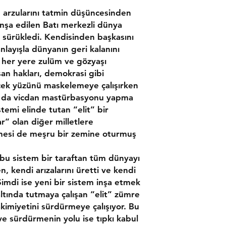
 arzularını tatmin düşüncesinden
inşa edilen Batı merkezli dünya
a sürükledi. Kendisinden başkasını
nlayışla dünyanın geri kalanını
i her yere zulüm ve gözyaşı
an hakları, demokrasi gibi
çek yüzünü maskelemeye çalışırken
 da vicdan mastürbasyonu yapma
stemi elinde tutan “elit” bir
r” olan diğer milletlere
esi de meşru bir zemine oturmuş
bu sistem bir taraftan tüm dünyayı
n, kendi arızalarını üretti ve kendi
Şimdi ise yeni bir sistem inşa etmek
altında tutmaya çalışan “elit” zümre
kimiyetini sürdürmeye çalışıyor. Bu
e sürdürmenin yolu ise tıpkı kabul