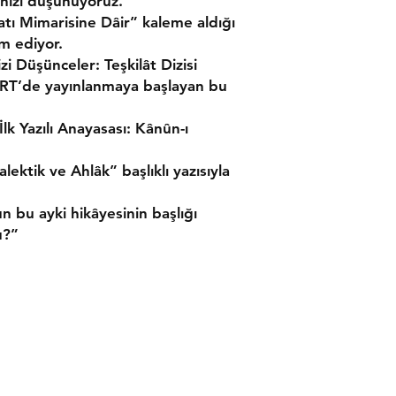
ınızı düşünüyoruz.
atı Mimarisine Dâir” kaleme aldığı
m ediyor.
zi Düşünceler: Teşkilât Dizisi
 TRT’de yayınlanmaya başlayan bu
lk Yazılı Anayasası: Kânûn-ı
ktik ve Ahlâk” başlıklı yazısıyla
n bu ayki hikâyesinin başlığı
u?”
İrtibat
0216 553 56 71
0533 166 20 50