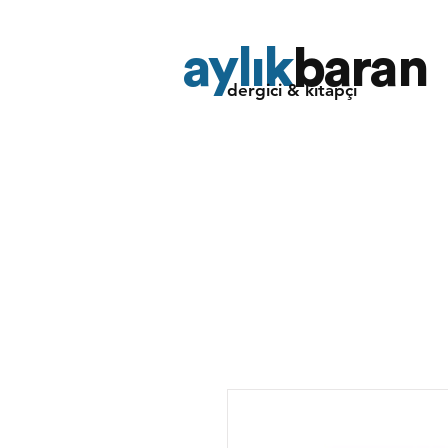
aylık
baran
dergici & kitapçı