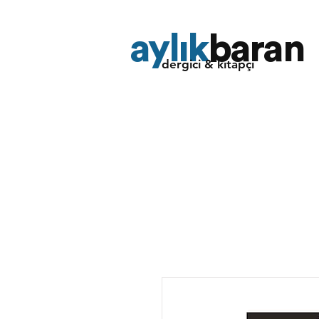
aylık
baran
dergici & kitapçı