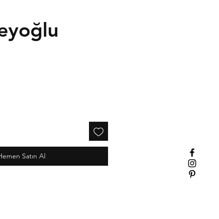
eyoğlu
İndirimli
Fiyat
Hemen Satın Al