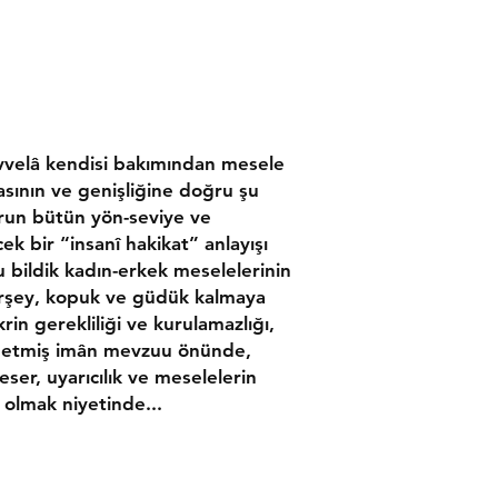
 Evvelâ kendisi bakımından mesele
asının ve genişliğine doğru şu
uurun bütün yön-seviye ve
ek bir “insanî hakikat” anlayışı
ildik kadın-erkek meselelerinin
rşey, kopuk ve güdük kalmaya
in gerekliliği ve kurulamazlığı,
k etmiş imân mevzuu önünde,
ser, uyarıcılık ve meselelerin
 olmak niyetinde...