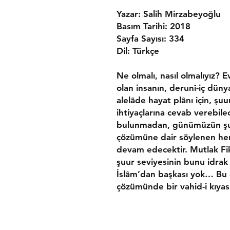
Yazar: Salih Mirzabeyoğlu
Basım Tarihi: 2018
Sayfa Sayısı: 334
Dil: Türkçe
Ne olmalı, nasıl olmalıyız?
olan insanın, derunî-iç düny
alelâde hayat plânı için, ş
ihtiyaçlarına cevab verebilec
bulunmadan, günümüzün şu b
çözümüne dair söylenen he
devam edecektir. Mutlak Fikr
şuur seviyesinin bunu idra
İslâm’dan başkası yok… Bu e
çözümünde bir vahid-i kıyas