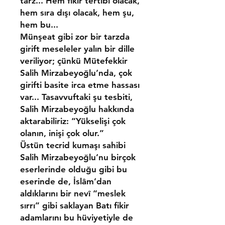
tarz... Hem fikir tertibi olacak,
hem sıra dışı olacak, hem şu,
hem bu...
Münşeat gibi zor bir tarzda
girift meseleler yalın bir dille
veriliyor; çünkü Mü­tefekkir
Salih Mirzabeyoğlu’nda, çok
girifti basite irca etme hassası
var... Tasavvuf­taki şu tesbiti,
Salih Mirzabeyoğlu hakkında
aktarabili­riz: “Yükselişi çok
olanın, inişi çok olur.”
Üstün tecrid kumaşı sa­hibi
Salih Mirzabeyoğlu’nu birçok
eserlerinde olduğu gi­bi bu
eserinde de, İslâm’dan
aldıklarını bir nevî “meslek
sırrı” gibi saklayan Batı fikir
adamlarını bu hüviyetiyle de