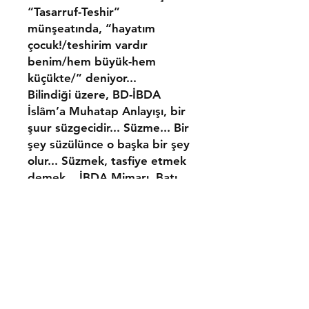
“Tasarruf-Teshir”
münşeatında, “ha­yatım
çocuk!/teshirim vardır
benim/hem büyük-hem
küçükte/” deniyor...
Bilindiği üzere, BD-İBDA
İslâm’a Muhatap Anlayışı, bir
şuur süzgecidir... Süzme... Bir
şey süzülünce o başka bir şey
olur... Süzmek, tasfiye etmek
demek... İBDA Mimarı, Batı
Tefekkürünü alıp tasfiye
ediyor... Hegelci, Bergsoncu
v.s. olmuyoruz... Âdeta
bunların dükkânlarını tasfiye
ediyor; böylece dünya kültür
yemişlerini, tasarrufu altına
alıyor...