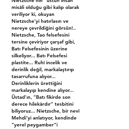
Nietzsche’nin “üstün insan”
misâli olduğu gibi kalıp olarak
veriliyor ki, okuyan
Nietzsche’yi hatırlasın ve
nereye çevrildi­ğini görsün!..
Nietzsche, Tao felsefesini
tersine çeviriyor çarşaf gibi,
Batı Felsefesinin üzerine
silkeliyor... Batı Felsefesi
plastite... Ruhî incelik ve
derinlik değil, markalaştırıp
tasarrufuna alı­yor...
Derinliklerin ürettiğini
markalayıp kendine alıyor...
Üstad’ın, “Batı fikirde son
derece hilekârdır” tesbitini
biliyoruz... Nietzsche, bir nevî
Mehdi’yi anlatıyor, kendinde
“yerel peygamber”i