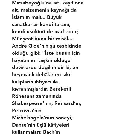
Mirzabeyoğlu’na ait; keşif ona
ait, malzemenin kaynağı da
İslâm’ın malı... Büyük
sanatkârlar kendi tarzını,
kendi usulünü de icad eder;
Münşeat buna bir misâl...
Andre Gide’nin şu tesbitinde
olduğu gibi: “İşte bunun için
hayatın en taşkın olduğu
devirlerde değil midir ki, en
heyecanlı dehâlar en sıkı
kalıpların ihtiyacı ile
kıvranmışlardır. Bereketli
Röne­sans zamanında
Shakespeare’nin, Rensard’ın,
Petrovca’nın,
Michelangelo’nun so­neyi,
Dante’nin üçlü kâfiyeleri
kullanmaları; Bach’ın