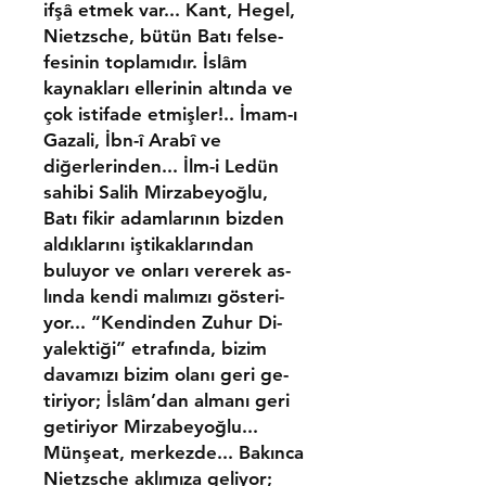
ifşâ etmek var... Kant, Hegel,
Nietzsche, bütün Batı felse­
fesinin toplamıdır. İslâm
kaynakları ellerinin altında ve
çok istifade etmişler!.. İmam-ı
Gazali, İbn-î Arabî ve
diğerlerinden... İlm-i Ledün
sahibi Salih Mirzabeyoğlu,
Batı fikir adamlarının bizden
aldıklarını iştikaklarından
buluyor ve onları vererek as­
lında kendi malımızı gösteri­
yor... “Kendinden Zuhur Di­
yalektiği” etrafında, bizim
davamızı bizim olanı geri ge­
tiriyor; İslâm’dan almanı geri
getiriyor Mirzabeyoğlu...
Münşeat, merkezde... Ba­kınca
Nietzsche aklımıza geliyor;