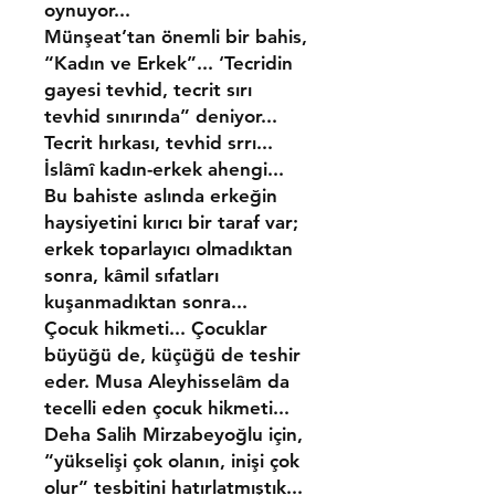
oynuyor...
Münşeat’tan önemli bir bahis,
“Kadın ve Erkek”... ‘Tecridin
gayesi tevhid, tecrit sırı
tevhid sınırında” de­niyor...
Tecrit hırkası, tevhid srrı...
İslâmî kadın-erkek ahengi...
Bu bahiste aslında erkeğin
haysiyetini kırıcı bir taraf var;
erkek toparlayıcı olmadıktan
sonra, kâmil sıfatları
kuşanmadıktan sonra...
Çocuk hikmeti... Çocuklar
büyüğü de, küçüğü de teshir
eder. Musa Aleyhisselâm da
tecelli eden çocuk hik­meti...
Deha Salih Mirzabeyoğlu için,
“yükseli­şi çok olanın, inişi çok
olur” tesbitini hatırlat­mıştık...