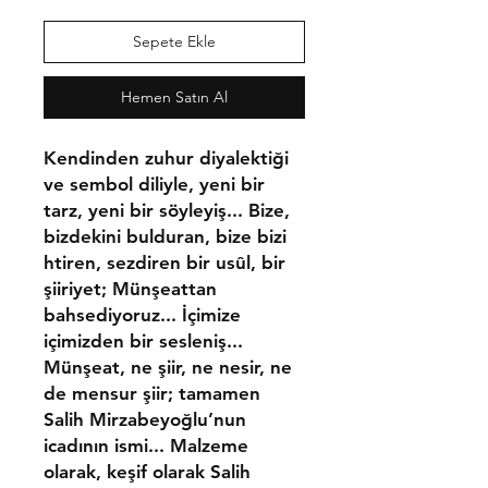
Sepete Ekle
Hemen Satın Al
Kendinden zuhur diyalektiği
ve sembol diliyle, yeni bir
tarz, yeni bir söyleyiş... Bize,
bizdekini bulduran, bi­ze bizi
htiren, sezdiren bir usûl, bir
şiiriyet; Münşe­attan
bahsediyoruz... İçimi­ze
içimizden bir sesleniş...
Münşeat, ne şiir, ne ne­sir, ne
de mensur şiir; tama­men
Salih Mirzabeyoğlu’nun
icadının ismi... Mal­zeme
olarak, keşif olarak Salih