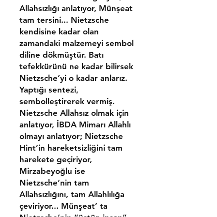
Allahsızlığı anlatıyor, Münşeat
tam tersini... Ni­etzsche
kendisine kadar olan
zamandaki malzemeyi sem­bol
diline dökmüştür. Batı
tefekkürünü ne kadar bilir­sek
Nietzsche’yi o kadar anlarız.
Yaptığı sentezi,
sembolleştirerek vermiş.
Nietzsche Allahsız olmak için
anlatıyor, İBDA Mimarı Allahlı
olmayı anlatıyor; Nietzsche
Hint’in hareketsizliğini tam
harekete geçiriyor,
Mirzabeyoğlu ise
Nietzsche’nin tam
Allahsızlığını, tam Allahlılığa
çeviriyor... Münşeat’ ta