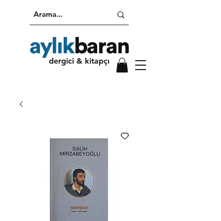
aylık
baran
dergici & kitapçı