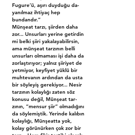
Fugure’ü, aşırı duyduğu da­
yanılmaz ihtiyaç hep
bundandır.”
Münşeat tarzı, şiirden daha
zor... Unsurları yerine getirdin
mi belki şiiri yakala­yabilirsin,
ama münşeat tar­zının belli
unsurları olmama­sı işi daha da
zorlaştırıyor; yalnız şiiriyet de
yetmiyor, keyfiyet yüklü bir
muhteva­nın ardından da usta
bir söyleyiş gerekiyor... Nesir
tarzının kolaylığı zaten söz
konusu değil, Münşeat tar­
zının, “mensur şiir” olma­dığını
da söylemiştik. Yerin­de kalıbın
kolaylığı, Münşe­atta yok,
kolay görünürken çok zor bir