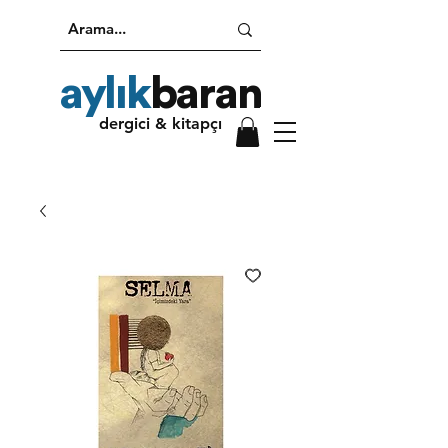
aylık
baran
dergici & kitapçı