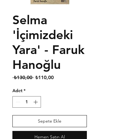
Selma
'İçimizdeki
Yara' - Faruk
Hanoğlu
Normal
İndirimli
 ₺130,00 
₺110,00
Fiyat
Fiyat
Adet
*
Sepete Ekle
Hemen Satın Al